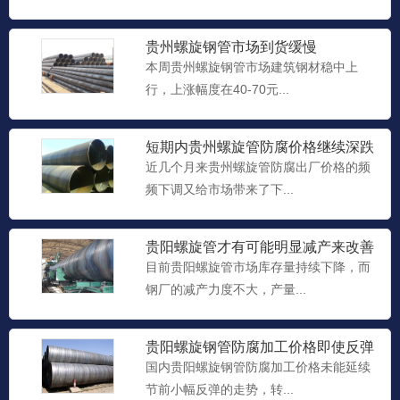
贵阳螺旋钢管防腐加工
贵阳螺旋钢管防腐加工制作流程 1.涂装前
贵州螺旋钢管​市场到货缓慢
须将物体面灰尘、油...
本周贵州螺旋钢管市场建筑钢材稳中上
行，上涨幅度在40-70元...
防腐螺旋钢管
短期内贵州螺旋管防腐​价格继续深跌
防腐螺旋钢管主要用于埋地或水下钢质输
可能性极小
近几个月来贵州螺旋管防腐​出厂价格的频
油、输气、供水、供热管道...
频下调又给市场带来了下...
螺旋钢管防腐加工
贵阳螺旋管​才有可能明显减产来改善
供需关系
环氧树脂螺旋钢管是螺旋钢管防腐的一
目前贵阳螺旋管市场库存量持续下降，而
种。环氧树脂为主剂的一种双...
钢厂的减产力度不大，产量...
贵阳螺旋钢管防腐加工​价格即使反弹
贵州隧道用无缝钢管
国内贵阳螺旋钢管防腐加工​价格未能延续
贵州隧道用无缝钢管...
节前小幅反弹的走势，转...