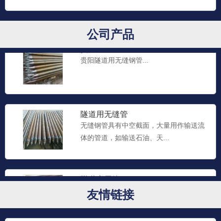
公司产品
贵阳隧道用无缝钢管
贵阳隧道用无缝钢管...
隧道用无缝管
无缝钢管具有中空截面，大量用作输送流
体的管道，如输送石油、天...
隧道专用管
按GB2102-88规定。钢管包装分三种:捆
友情链接
扎、装箱、涂油捆...