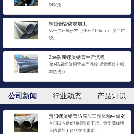
钢管是...
贵州螺旋钢管防腐加工
螺旋钢管防腐加工
防腐螺旋钢管的硬度指标： 金属材料抵抗
第一层环氧粉末（FBE>100um ） 第二层
硬的物体压陷表面的能...
胶...
3pe防腐螺旋钢管生产流程
贵州螺旋管防腐加工
3pe防腐螺旋钢管生产流程 裸管经过中频
防腐螺旋钢管的直径可分为外径、内径、
加热进行...
公称直径。管材为防腐螺旋...
公司新闻
行业动态
产品知识
贵阳螺旋管防腐加工
防腐螺旋钢管防腐介质： IPN8710防腐螺
旋钢管内腐蚀介...
贵阳螺旋钢管防腐加工​整体稳中偏弱
格局
今日国内钢价继续阴跌下行。贵阳螺旋钢
管防腐加工​价格在周末市...