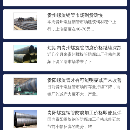
贵阳螺旋钢管防腐加工制作流程 1.涂装前
须将物体面灰尘、油...
贵州螺旋钢管​市场到货缓慢
本周贵州螺旋钢管市场建筑钢材稳中上
行，上涨幅度在40-70元...
防腐螺旋钢管
防腐螺旋钢管主要用于埋地或水下钢质输
油、输气、供水、供热管道...
短期内贵州螺旋管防腐​价格继续深跌
可能性极小
近几个月来贵州螺旋管防腐​出厂价格的频
频下调又给市场带来了下...
螺旋钢管防腐加工
环氧树脂螺旋钢管是螺旋钢管防腐的一
贵阳螺旋管​才有可能明显减产来改善
种。环氧树脂为主剂的一种双...
供需关系
目前贵阳螺旋管市场库存量持续下降，而
钢厂的减产力度不大，产量...
贵州隧道用无缝钢管
贵阳螺旋钢管防腐加工​价格即使反弹
贵州隧道用无缝钢管...
国内贵阳螺旋钢管防腐加工​价格未能延续
节前小幅反弹的走势，转...