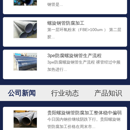
钢管是...
贵州螺旋钢管防腐加工
防腐螺旋钢管的硬度指标： 金属材料抵抗
螺旋钢管防腐加工
硬的物体压陷表面的能...
第一层环氧粉末（FBE>100um ） 第二层
胶...
贵州螺旋管防腐加工
防腐螺旋钢管的直径可分为外径、内径、
3pe防腐螺旋钢管生产流程
公称直径。管材为防腐螺旋...
3pe防腐螺旋钢管生产流程 裸管经过中频
加热进行...
贵阳螺旋管防腐加工
公司新闻
行业动态
产品知识
防腐螺旋钢管防腐介质： IPN8710防腐螺
旋钢管内腐蚀介...
贵阳螺旋钢管防腐加工​整体稳中偏弱
格局
今日国内钢价继续阴跌下行。贵阳螺旋钢
贵阳螺旋钢管防腐加工
管防腐加工​价格在周末市...