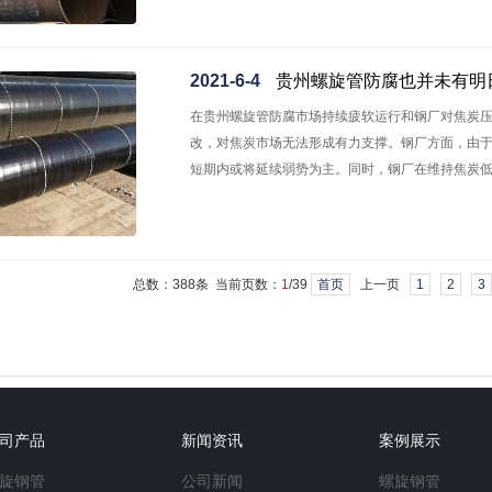
2021-6-4
贵州螺旋管防腐也并未有明
在贵州螺旋管防腐市场持续疲软运行和钢厂对焦炭
改，对焦炭市场无法形成有力支撑。钢厂方面，由
短期内或将延续弱势为主。同时，钢厂在维持焦炭低库
总数：388条 当前页数：
1
/39
首页
上一页
1
2
3
司产品
新闻资讯
案例展示
旋钢管
公司新闻
螺旋钢管