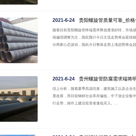
1
2021-6-24
贵阳螺旋管质量可靠_价格
随着目前贵阳螺旋管终端需求释放逐渐好转，市场
续偏强调整为主，因此预计今日主流走势将会延续
分商家心态波动，因此今日整体走势上涨趋势将会趋缓
2021-6-24
贵州螺旋管防腐需求端将
综上分析，随着夏季高温结束，建筑施工以及企业
显改善，而目前钢材社会库存偏低，中下游企业集
行走势，操作上建议投资者逢低买入。...