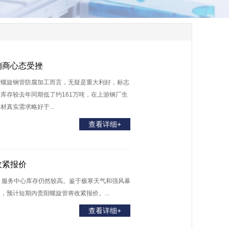
销商心态受挫
阳螺旋钢管防腐加工而言，无疑是重大利好，标志
库存较去年同期低了约161万吨，在上游钢厂生
真实需求略好于...
查看详细+
收紧报价
，服务中心库存仍然较高。鉴于极寒天气和强风暴
预计短期内贵阳螺旋管将收紧报价。...
查看详细+