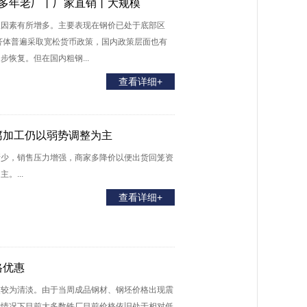
丨多年老厂丨厂家直销丨大规模
极因素有所增多。主要表现在钢价已处于底部区
济体普遍采取宽松货币政策，国内政策层面也有
恢复。但在国内粗钢...
查看详细+
腐加工仍以弱势调整为主
渐少，销售压力增强，商家多降价以便出货回笼资
。...
查看详细+
格优惠
交较为清淡。由于当周成品钢材、钢坯价格出现震
此情况下目前大多数铁厂目前价格依旧处于相对低